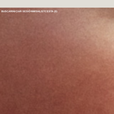
BUSCAR
INICIAR SESIÓN
WISHLIST
CESTA (
0
)