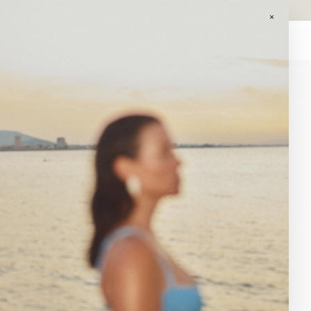
GASTOS DE ENVÍO GRATIS EN PEDIDOS SUPERIORES A 120€ EN
PENINSULA.
×
0