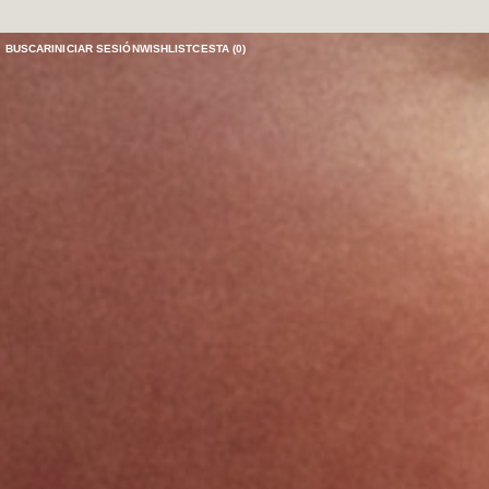
BUSCAR
INICIAR SESIÓN
WISHLIST
CESTA (
0
)