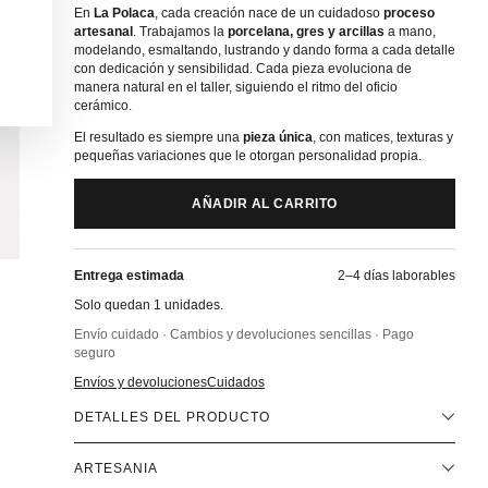
En
La
Polaca
, cada creación nace de un cuidadoso
proceso
artesanal
. Trabajamos la
porcelana, gres y arcillas
a mano,
modelando, esmaltando, lustrando y dando forma a cada detalle
con dedicación y sensibilidad. Cada pieza evoluciona de
manera natural en el taller, siguiendo el ritmo del oficio
cerámico.
El resultado es siempre una
pieza única
, con matices, texturas y
pequeñas variaciones que le otorgan personalidad propia.
AÑADIR AL CARRITO
Entrega estimada
2–4 días laborables
Solo quedan 1 unidades.
Envío cuidado · Cambios y devoluciones sencillas · Pago
seguro
Envíos y devoluciones
Cuidados
DETALLES DEL PRODUCTO
ARTESANIA