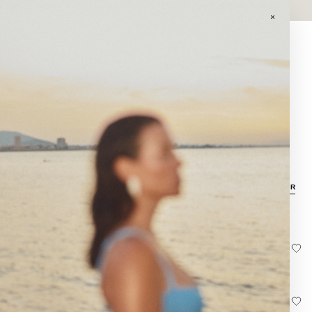
GASTOS DE ENVÍO GRATIS EN PEDIDOS SUPERIORES A 120€ EN
PENINSULA.
×
0
MEDITERRANEO
Descubre las piezas de La Polaca, joyas de cerámica creadas con calma,
oficio y carácter propio.
FILTRAR
COLLAR JADE CONCHA
PULSERA JADE ESTRELLA
62,00
€
42,00
€
AROS LATÓN ESTRELLA DE MAR
COLLAR ESTRELLA DE MAR
PEQUEÑA