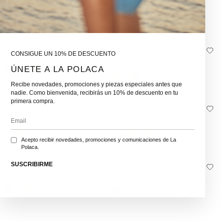
-
28,00
€
32,00
€
29,90
€
COLLAR MEDITERRÁNEO G.
PENDIENTES PLANOS
CONSIGUE UN 10% DE DESCUENTO
MEDITERRÁNEO
32,00
€
26,00
€
ÚNETE A LA POLACA
Recibe novedades, promociones y piezas especiales antes que
nadie. Como bienvenida, recibirás un 10% de descuento en tu
primera compra.
PULSERA MEDITERRÁNEO
PULSERA MEDITERRÁNEO
PEQUEÑA.
GRANDE.
22,00
€
24,00
€
Acepto recibir novedades, promociones y comunicaciones de La
Polaca.
SUSCRIBIRME
COLLAR 10 ESTRELLAS COLOR
PENDIENTES ERIZO DE MAR
PEQUEÑO
62,00
€
26,00
€
AGUAMARINA