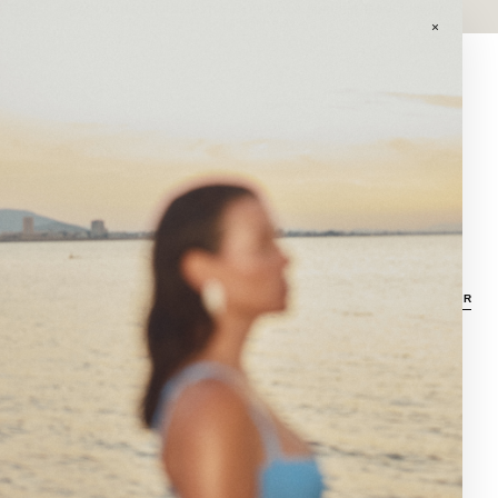
GASTOS DE ENVÍO GRATIS EN PEDIDOS SUPERIORES A 120€ EN
PENINSULA.
×
0
CORAZÓN
Descubre las piezas de La Polaca, joyas de cerámica creadas con calma,
oficio y carácter propio.
FILTRAR
TODO
ANILLOS
COLLARES
PENDIENTES
PLATOS
PULSERAS
COLLAR AMOR ROSA
29,90
€