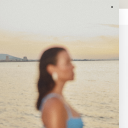
GASTOS DE ENVÍO GRATIS EN PEDIDOS SUPERIORES A 120€ EN
PENINSULA.
×
0