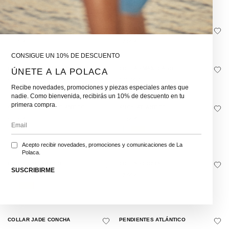
68,00
€
34,00
€
AROS CONCHITA PLEAMAR
COLLAR PERLAS LAPA
36,00
€
62,00
€
CONSIGUE UN 10% DE DESCUENTO
COLLAR TRIDENTARIUS
COLLAR MAXI CABO
ÚNETE A LA POLACA
68,00
€
130,00
€
Recibe novedades, promociones y piezas especiales antes que
nadie. Como bienvenida, recibirás un 10% de descuento en tu
primera compra.
COLLAR PERLAS ATLÁNTICO
AROS ATLÁNTICO
62,00
€
38,00
€
Acepto recibir novedades, promociones y comunicaciones de La
Polaca.
COLLAR ATLÁNTICO
COLLAR COSTA
SUSCRIBIRME
34,00
€
62,00
€
COLLAR JADE CONCHA
PENDIENTES ATLÁNTICO