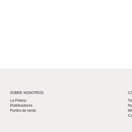
SOBRE NOSOTROS
C
La Polaca
Ti
Distribuidores
No
Puntos de venta
Wi
Ca