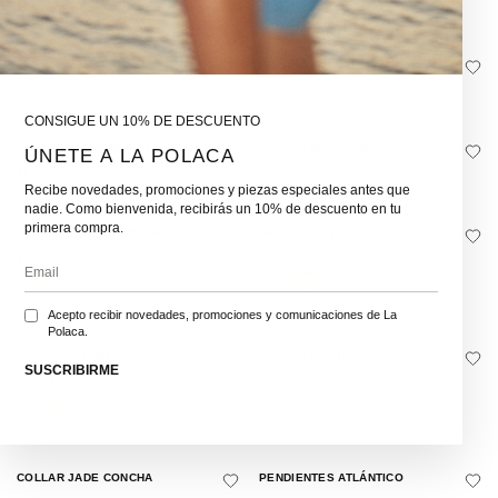
68,00
€
34,00
€
AROS CONCHITA PLEAMAR
COLLAR PERLAS LAPA
36,00
€
62,00
€
CONSIGUE UN 10% DE DESCUENTO
COLLAR TRIDENTARIUS
COLLAR MAXI CABO
ÚNETE A LA POLACA
68,00
€
130,00
€
Recibe novedades, promociones y piezas especiales antes que
nadie. Como bienvenida, recibirás un 10% de descuento en tu
primera compra.
COLLAR PERLAS ATLÁNTICO
AROS ATLÁNTICO
62,00
€
38,00
€
Acepto recibir novedades, promociones y comunicaciones de La
Polaca.
COLLAR ATLÁNTICO
COLLAR COSTA
SUSCRIBIRME
34,00
€
62,00
€
COLLAR JADE CONCHA
PENDIENTES ATLÁNTICO