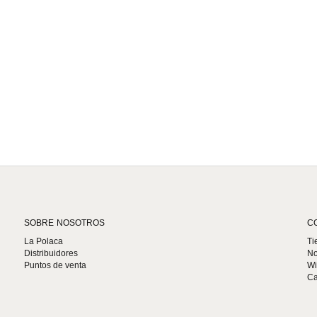
SOBRE NOSOTROS
C
La Polaca
Ti
Distribuidores
No
Puntos de venta
Wi
Ca